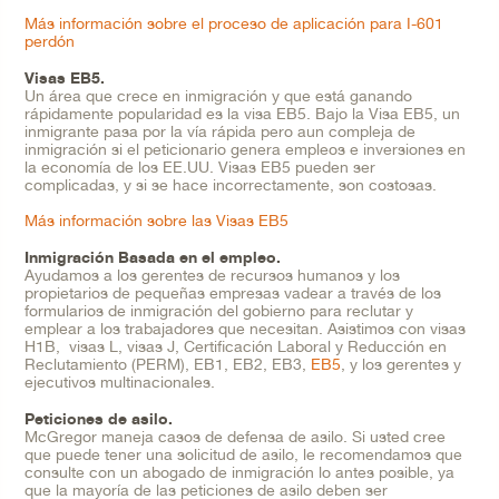
Más información sobre el proceso de aplicación para I-601
perd
ón
Visas EB5.
Un área que crece en inmigración y que está ganando
rápidamente popularidad es la visa EB5. Bajo la Visa EB5, un
inmigrante pasa por la vía rápida pero aun compleja de
inmigración si el peticionario genera empleos e inversiones en
la economía de los EE.UU. Visas EB5 pueden ser
complicadas, y si se hace incorrectamente, son costosas.
Más información sobre las Visas EB5
Inmigraci
ón
Basada en el empleo.
Ayudamos a los gerentes de recursos humanos y los
propietarios de pequeñas empresas vadear a través de los
formularios de inmigración del gobierno para reclutar y
emplear a los trabajadores que necesitan. Asistimos con visas
H1B, visas L, visas J, Certificación Laboral y Reducción en
Reclutamiento (PERM), EB1, EB2, EB3,
EB5
, y los gerentes y
ejecutivos multinacionales.
Peticiones de asilo.
McGregor maneja casos de defensa de asilo. Si usted cree
que puede tener una solicitud de asilo, le recomendamos que
consulte con un abogado de inmigración lo antes posible, ya
que la mayoría de las peticiones de asilo deben ser