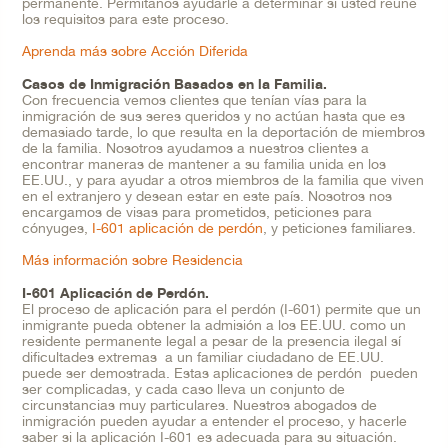
permanente. Permítanos ayudarle a determinar si usted reúne
los requisitos para este proceso.
Aprenda más sobre Acción Diferida
Casos de Inmigración Basados en la Familia.
Con frecuencia vemos clientes que tenían vías para la
inmigración de sus seres queridos y no actúan hasta que es
demasiado tarde, lo que resulta en la deportación de miembros
de la familia. Nosotros ayudamos a nuestros clientes a
encontrar maneras de mantener a su familia unida en los
EE.UU., y para ayudar a otros miembros de la familia que viven
en el extranjero y desean estar en este país. Nosotros nos
encargamos de visas para prometidos, peticiones para
cónyuges,
I-601 aplicación de perdón
, y peticiones familiares.
Más información sobre Residencia
I
-601 Aplicación de Perdón.
El proceso de aplicación para el perdón (I-601) permite que un
inmigrante pueda obtener la admisión a los EE.UU. como un
residente permanente legal a pesar de la presencia ilegal sí
dificultades extremas a un familiar ciudadano de EE.UU.
puede ser demostrada. Estas aplicaciones de perdón pueden
ser complicadas, y cada caso lleva un conjunto de
circunstancias muy particulares. Nuestros abogados de
inmigración pueden ayudar a entender el proceso, y hacerle
saber si la aplicación I-601 es adecuada para su situación.