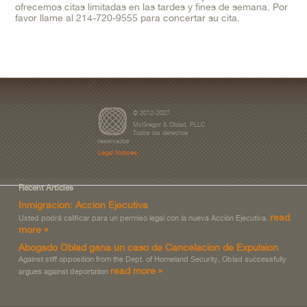
ofrecemos citas limitadas en las tardes y fines de semana. Por
favor llame al 214-720-9555 para concertar su cita.
© 2012-2027
McGregor & Oblad, PLLC
Todos los derechos
reservados
Legal Notices
Recent Articles
Inmigracion: Accion Ejecutiva
read
Usted podrá calificar para un permiso legal con la nueva Acción Ejecutiva.
more »
Abogado Oblad gana un caso de Cancelacion de Expulsion
Against stiff opposition from the Dept. of Homeland Security, Oblad successfully
read more »
argues against deportation