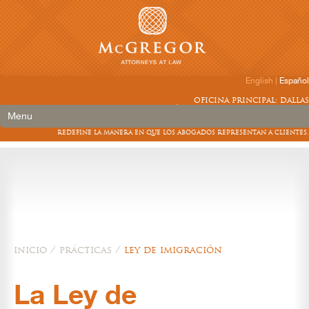
English
|
Español
oficina principal: dallas
Call Today: 214-720-9555
Menu
redefine la manera en que los abogados representan a clientes.
inicio
/
prácticas
/
ley de imigración
La Ley de